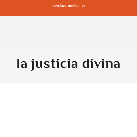
blog@porqueleer.es
la justicia divina