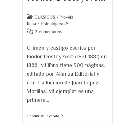
Categoría
CLÁSICOS
/
Novela
de
Rusa
/
Psicológica
la
Comentarios
2 comentarios
entrada:
de
la
Crimen y castigo escrita por
entrada:
Fiódor Dostoyevski (1821-1881) en
1866. Mi libro tiene 900 páginas,
editado por Alianza Editorial y
con traducción de Juan López-
Morillas. Mi ejemplar es una
primera…
Reseña
Continuar Leyendo
Crimen
Y
Castigo
(1866).