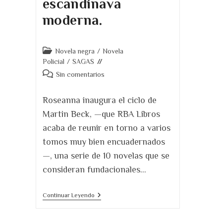
escandinava
moderna.
Categoría
Novela negra
/
Novela
de
Policial
/
SAGAS
la
Comentarios
Sin comentarios
entrada:
de
la
Roseanna inaugura el ciclo de
entrada:
Martin Beck, —que RBA Libros
acaba de reunir en torno a varios
tomos muy bien encuadernados
—, una serie de 10 novelas que se
consideran fundacionales…
Roseanna.
Continuar Leyendo
La
Novela
Fundacional