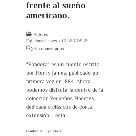
frente al sueño
americano.
Categoría
Autores
de
Estadounidenses
/
CLÁSICOS
la
Comentarios
Sin comentarios
entrada:
de
la
"Pandora" es un cuento escrito
entrada:
por Henry James, publicado por
primera vez en 1884. Ahora,
podemos disfrutarla dentro de la
colección Pequeños Placeres,
dedicada a clásicos de corta
extensión —esta…
Pandora,
Continuar Leyendo
De