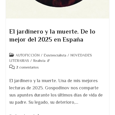
El jardinero y la muerte. De lo
mejor del 2025 en España
Categoría
AUTOFICCIÓN
/
Existencialista
/
NOVEDADES
de
LITERARIAS
/
Realista
la
Comentarios
2 comentarios
entrada:
de
la
El jardinero y la muerte. Una de mis mejores
entrada:
lecturas de 2025. Gospodínov nos comparte
sus apuntes durante los últimos días de vida de
su padre. Su legado, su deterioro,…