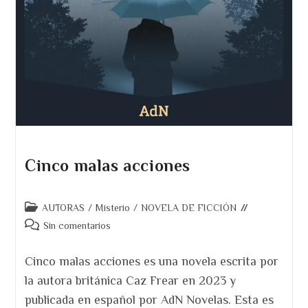
Cinco malas acciones
Categoría
AUTORAS
/
Misterio
/
NOVELA DE FICCIÓN
de
Comentarios
Sin comentarios
la
de
entrada:
la
Cinco malas acciones es una novela escrita por
entrada:
la autora británica Caz Frear en 2023 y
publicada en español por AdN Novelas. Esta es