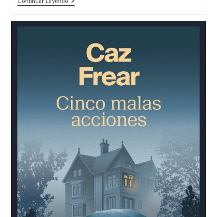
El
Continuar Leyendo
Jardinero
Y
La
Muerte.
De
Lo
Mejor
Del
2025
En
España