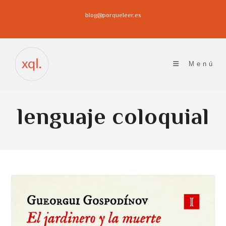
Ir
blog@porqueleer.es
al
contenido
Menú
lenguaje coloquial