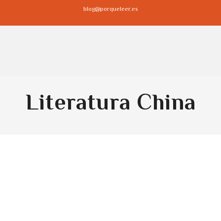
blog@porqueleer.es
Literatura China