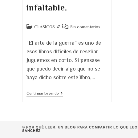
infaltable.
Categoría
Comentarios
CLÁSICOS
Sin comentarios
de
de
la
la
“El arte de la guerra” es uno de
entrada:
entrada:
esos libros difíciles de reseñar.
Juguemos en corto. Si pensase
que puedo decir algo que no se
haya dicho sobre este libro,…
El
Continuar Leyendo
Arte
De
La
Guerra.
Una
Edición
© POR QUÉ LEER. UN BLOG PARA COMPARTIR LO QUE LEO 
Ilustrada
SÁNCHEZ
Para
Un