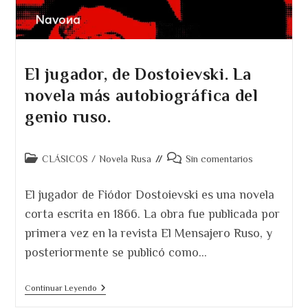
El jugador, de Dostoievski. La
novela más autobiográfica del
genio ruso.
Categoría
Comentarios
CLÁSICOS
/
Novela Rusa
Sin comentarios
de
de
la
la
El jugador de Fiódor Dostoievski es una novela
entrada:
entrada:
corta escrita en 1866. La obra fue publicada por
primera vez en la revista El Mensajero Ruso, y
posteriormente se publicó como…
El
Continuar Leyendo
Jugador,