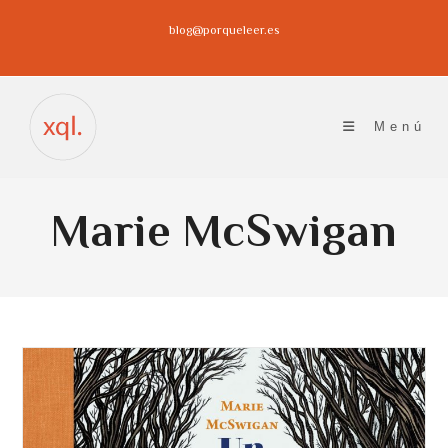
Ir
blog@porqueleer.es
al
contenido
Menú
Marie McSwigan