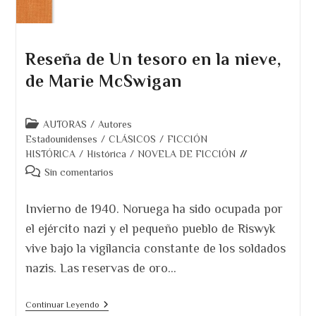
Reseña de Un tesoro en la nieve,
de Marie McSwigan
Categoría
AUTORAS
/
Autores
de
Estadounidenses
/
CLÁSICOS
/
FICCIÓN
la
HISTÓRICA
/
Histórica
/
NOVELA DE FICCIÓN
entrada:
Comentarios
Sin comentarios
de
la
Invierno de 1940. Noruega ha sido ocupada por
entrada:
el ejército nazi y el pequeño pueblo de Riswyk
vive bajo la vigilancia constante de los soldados
nazis. Las reservas de oro…
Reseña
Continuar Leyendo
De