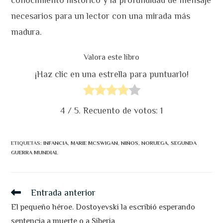
conocimiento histórico y la profundidad de mensaje
necesarios para un lector con una mirada más
madura.
Valora este libro
¡Haz clic en una estrella para puntuarlo!
4
/ 5. Recuento de votos:
1
ETIQUETAS
:
INFANCIA
,
MARIE MCSWIGAN
,
NIÑOS
,
NORUEGA
,
SEGUNDA
GUERRA MUNDIAL
Leer
Entrada anterior
más
artículos
El pequeño héroe. Dostoyevski la escribió esperando
sentencia a muerte o a Siberia