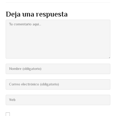
Deja una respuesta
Comentario
Introduce
tu
nombre
Introduce
o
tu
nombre
dirección
Introduce
de
de
la
usuario
correo
URL
para
electrónico