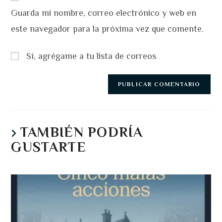
de
comentar
para
Guarda mi nombre, correo electrónico y web en
tu
comentar
web
este navegador para la próxima vez que comente.
(opcional)
Sí, agrégame a tu lista de correos
TAMBIÉN PODRÍA
GUSTARTE