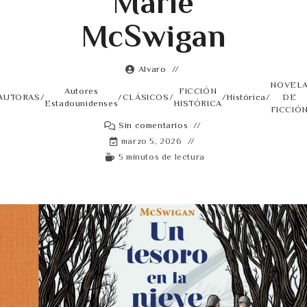
Marie
McSwigan
Alvaro
NOVEL
Autores
FICCIÓN
AUTORAS
/
/
CLÁSICOS
/
/
Histórica
/
DE
Estadounidenses
HISTÓRICA
FICCIÓ
Sin comentarios
marzo 5, 2026
5 minutos de lectura