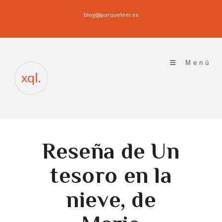
Ir
blog@porqueleer.es
al
contenido
Menú
Reseña de Un
tesoro en la
nieve, de