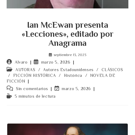
Ian McEwan presenta
«Lecciones», editado por
Anagrama
septiembre 13, 2023
Autor
Publicación
Alvaro
marzo 5, 2026
de
de
Categoría
AUTORAS
/
Autores Estadounidenses
/
CLÁSICOS
la
la
de
/
FICCIÓN HISTÓRICA
/
Histórica
/
NOVELA DE
entrada:
entrada:
la
FICCIÓN
entrada:
Comentarios
Última
Sin comentarios
marzo 5, 2026
de
modificación
Tiempo
5 minutos de lectura
la
de
de
entrada:
la
lectura:
entrada: