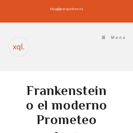
Ir
blog@porqueleer.es
al
contenido
Menú
Frankenstein
o el moderno
Prometeo