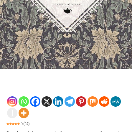
5
(
2
)