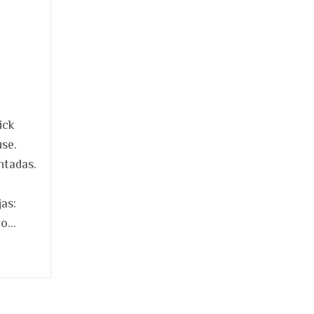
ick
se.
ntadas.
as:
ro…