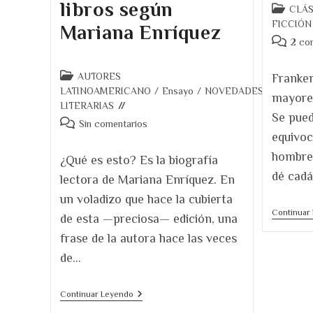
libros según
Categoría
CLÁS
de
FICCIÓN
Mariana Enríquez
la
Comentar
2 co
entrada:
de
la
Categoría
AUTORES
Franken
entrada:
de
LATINOAMERICANO
/
Ensayo
/
NOVEDADES
mayores
la
LITERARIAS
Se pued
entrada:
Comentarios
Sin comentarios
equivoc
de
la
hombre 
¿Qué es esto? Es la biografía
entrada:
dé cadá
lectora de Mariana Enríquez. En
un voladizo que hace la cubierta
Continuar
de esta —preciosa— edición, una
frase de la autora hace las veces
de…
Archipiélago.
Continuar Leyendo
Los