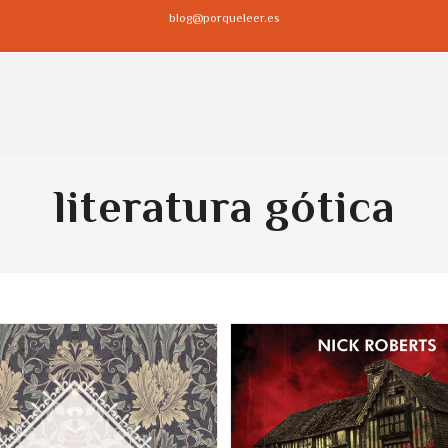
blog@porqueleer.es
literatura gótica