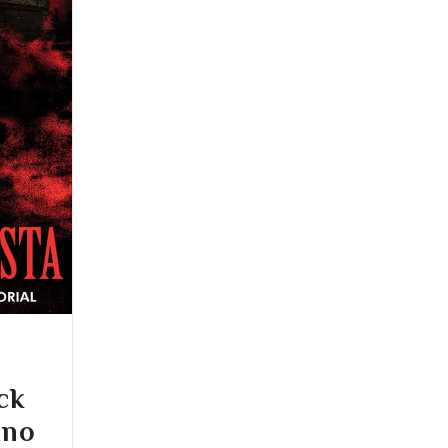
ick
 no