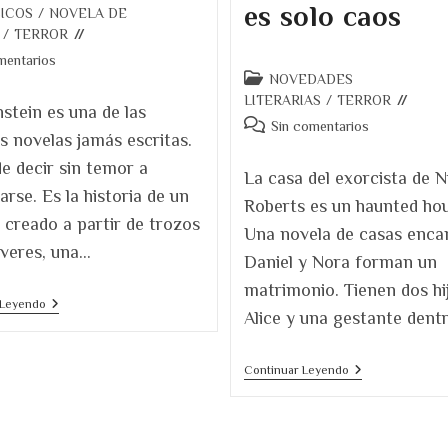
es solo caos
ICOS
/
NOVELA DE
/
TERROR
ios
mentarios
Categoría
NOVEDADES
de
LITERARIAS
/
TERROR
stein es una de las
la
Comentarios
Sin comentarios
 novelas jamás escritas.
entrada:
de
e decir sin temor a
la
La casa del exorcista de N
entrada:
arse. Es la historia de un
Roberts es un haunted hou
creado a partir de trozos
Una novela de casas enca
veres, una…
Daniel y Nora forman un
matrimonio. Tienen dos hij
Frankenstein
 Leyendo
Alice y una gestante dent
O
El
Moderno
Prometeo
La
Continuar Leyendo
Casa
Del
Exorcista,
De