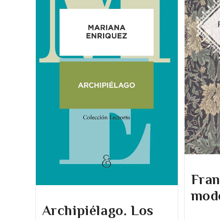
Fran
mod
Archipiélago. Los