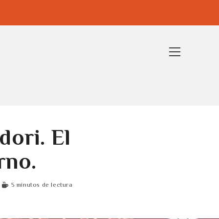
Ver
menú
de
la
web
dori. El
rno.
5 minutos de lectura