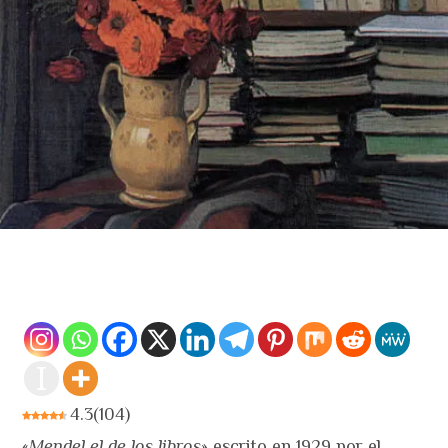
4.3
(
104
)
«
Mendel el de los libros
» escrito en 1929 por el