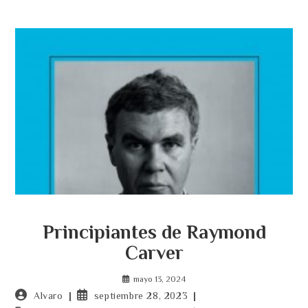
Principiantes de Raymond
Carver
mayo 13, 2024
Autor
Publicación
Alvaro
septiembre 28, 2023
de
de