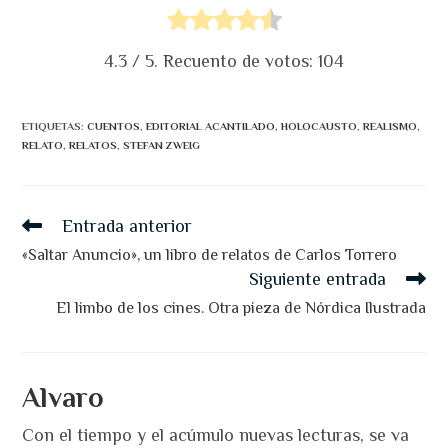
4.3
/ 5. Recuento de votos:
104
ETIQUETAS
:
CUENTOS
,
EDITORIAL ACANTILADO
,
HOLOCAUSTO
,
REALISMO
,
RELATO
,
RELATOS
,
STEFAN ZWEIG
Leer
Entrada anterior
más
artículos
«Saltar Anuncio», un libro de relatos de Carlos Torrero
Siguiente entrada
El limbo de los cines. Otra pieza de Nórdica Ilustrada
Alvaro
Con el tiempo y el acúmulo nuevas lecturas, se va