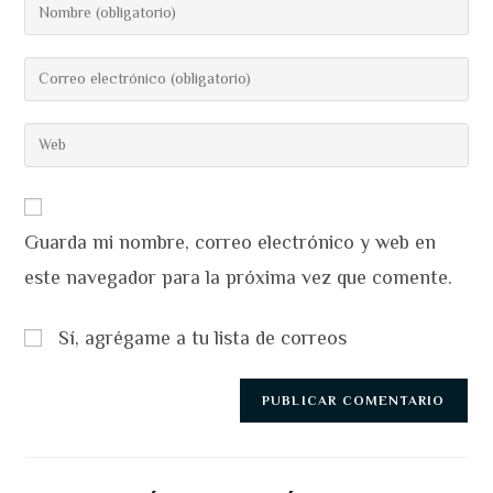
Introduce
tu
nombre
Introduce
o
tu
nombre
dirección
Introduce
de
de
la
usuario
correo
URL
para
electrónico
de
comentar
para
Guarda mi nombre, correo electrónico y web en
tu
comentar
web
este navegador para la próxima vez que comente.
(opcional)
Sí, agrégame a tu lista de correos