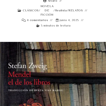
Alvaro
NOVELA
CLÁSICOS
/
DE
/
Realista
/
RELATOS
FICCIÓN
4 comentarios
junio 4, 2025
5 minutos de lectura