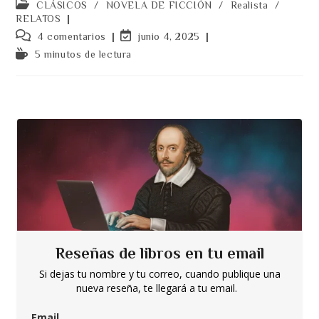
Categoría
CLÁSICOS
/
NOVELA DE FICCIÓN
/
Realista
/
la
la
de
RELATOS
entrada:
entrada:
la
Comentarios
Última
4 comentarios
junio 4, 2025
entrada:
de
modificación
Tiempo
5 minutos de lectura
la
de
de
entrada:
la
lectura:
entrada:
Reseñas de libros en tu email
Si dejas tu nombre y tu correo, cuando publique una
nueva reseña, te llegará a tu email.
Email