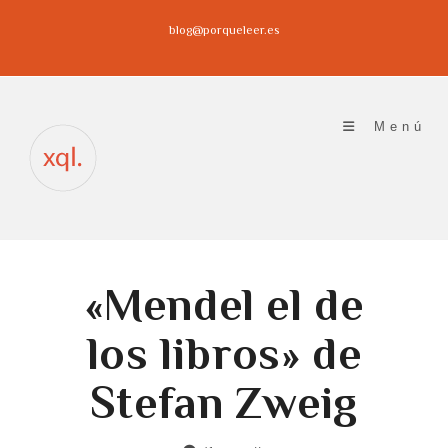
Ir
blog@porqueleer.es
al
contenido
Menú
«Mendel el de
los libros» de
Stefan Zweig