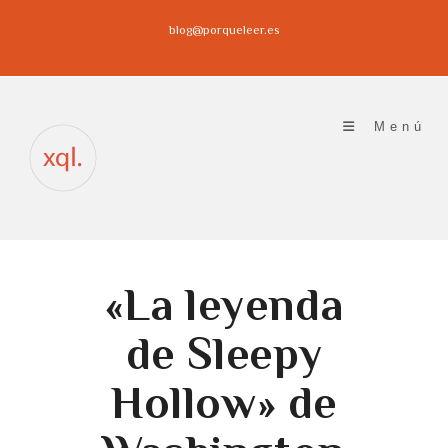
Ir
blog@porqueleer.es
al
contenido
Menú
«La leyenda
de Sleepy
Hollow» de