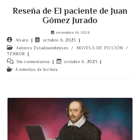
Reseña de El paciente de Juan
Gómez Jurado
noviembre 14, 2024
Autor
Publicación
Alvaro
octubre 6, 2023
de
de
Categoría
Autores Estadounidenses
/
NOVELA DE FICCIÓN
/
la
la
de
TERROR
entrada:
entrada:
la
Comentarios
Última
Sin comentarios
octubre 6, 2023
entrada:
de
modificación
Tiempo
4 minutos de lectura
la
de
de
entrada:
la
lectura:
entrada: