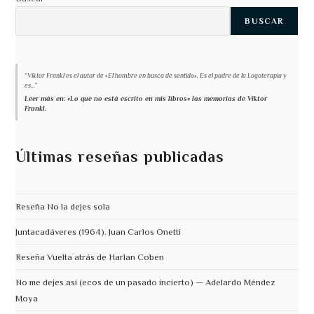
BUSCAR
“Viktor Frankl es el autor de «El hombre en busca de sentido». Es el padre de la Logoterapia y
es...”
Leer más en: «Lo que no está escrito en mis libros» las memorias de Viktor
Frankl.
Últimas reseñas publicadas
Reseña No la dejes sola
Juntacadáveres (1964). Juan Carlos Onetti
Reseña Vuelta atrás de Harlan Coben
No me dejes así (ecos de un pasado incierto) — Adelardo Méndez
Moya