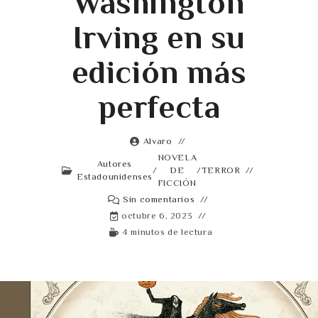
Washington
Irving en su
edición más
perfecta
Alvaro
NOVELA
Autores
/
DE
/
TERROR
Estadounidenses
FICCIÓN
Sin comentarios
octubre 6, 2023
4 minutos de lectura