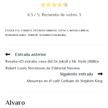
4.3
/ 5. Recuento de votos:
3
ETIQUETAS
:
CUENTO
,
ESTADOS UNIDOS
,
GÓTICA
,
NOVELA BREVE
,
ROMANTICISMO
,
TERROR
,
WASHINGTON IRVING
Leer
Entrada anterior
más
artículos
Reseña «El extraño caso del Dr. Jekyll y Mr. Hyde (1886)»
Robert Louis Stevenson de Editorial Navona
Siguiente entrada
Almuerzo en el café Gotham de Stephen King
Alvaro