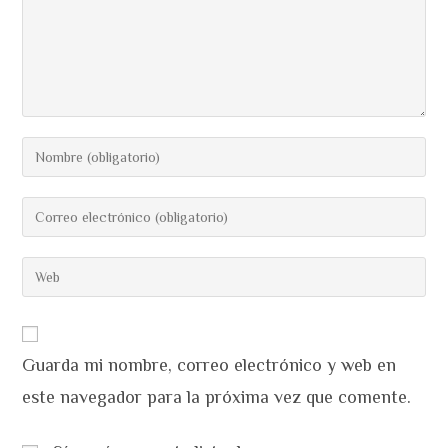
Introduce
tu
nombre
Introduce
o
tu
nombre
dirección
Introduce
de
de
la
usuario
correo
URL
para
electrónico
de
comentar
para
Guarda mi nombre, correo electrónico y web en
tu
comentar
web
este navegador para la próxima vez que comente.
(opcional)