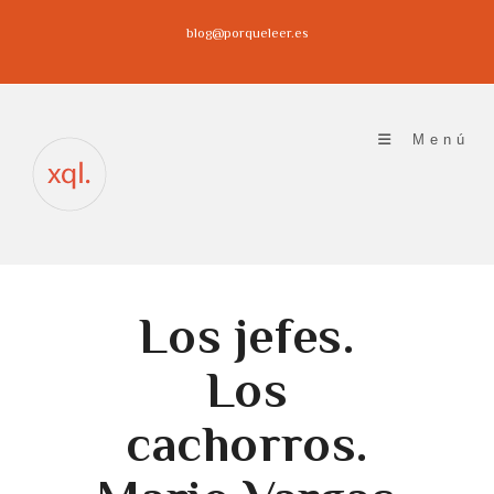
Ir
blog@porqueleer.es
al
contenido
Menú
Los jefes.
Los
cachorros.