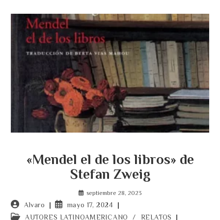
«Mendel el de los libros» de
Stefan Zweig
septiembre 28, 2023
Autor
Publicación
Alvaro
mayo 17, 2024
de
de
Categoría
AUTORES LATINOAMERICANO
/
RELATOS