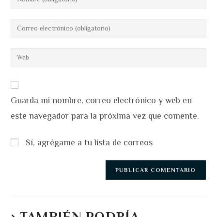
tu
nombre
Introduce
o
tu
nombre
dirección
Introduce
de
de
la
usuario
correo
URL
para
electrónico
de
comentar
para
Guarda mi nombre, correo electrónico y web en
tu
comentar
web
este navegador para la próxima vez que comente.
(opcional)
Sí, agrégame a tu lista de correos
TAMBIÉN PODRÍA