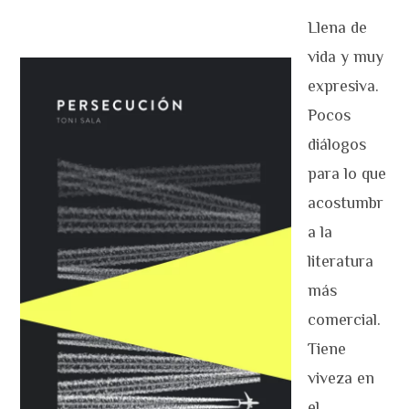
Llena de
vida y muy
expresiva.
Pocos
diálogos
para lo que
acostumbr
a la
literatura
más
comercial.
Tiene
viveza en
el