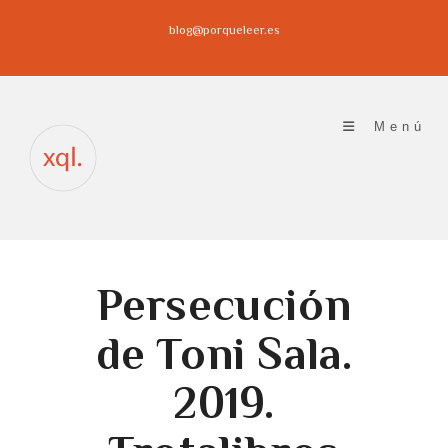
Ir
blog@porqueleer.es
al
contenido
Menú
Persecución
de Toni Sala.
2019.