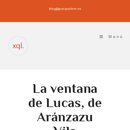
Ir
blog@porqueleer.es
al
contenido
Menú
La ventana
de Lucas, de
Aránzazu