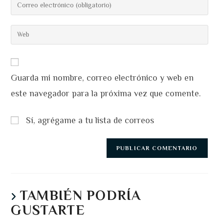
Introduce
o
tu
nombre
dirección
Introduce
de
de
la
usuario
correo
URL
para
electrónico
de
comentar
para
Guarda mi nombre, correo electrónico y web en
tu
comentar
web
este navegador para la próxima vez que comente.
(opcional)
Sí, agrégame a tu lista de correos
TAMBIÉN PODRÍA
GUSTARTE