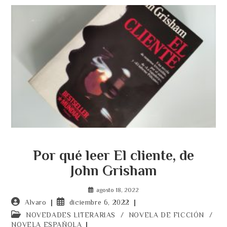
Por qué leer El cliente, de
John Grisham
agosto 18, 2022
Autor
Publicación
Alvaro
diciembre 6, 2022
de
de
Categoría
NOVEDADES LITERARIAS
/
NOVELA DE FICCIÓN
/
la
la
de
NOVELA ESPAÑOLA