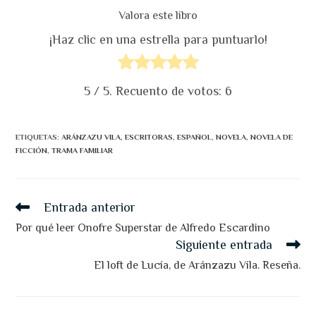
Valora este libro
¡Haz clic en una estrella para puntuarlo!
5
/ 5. Recuento de votos:
6
ETIQUETAS
:
ARÁNZAZU VILA
,
ESCRITORAS
,
ESPAÑOL
,
NOVELA
,
NOVELA DE
FICCIÓN
,
TRAMA FAMILIAR
Leer
Entrada anterior
más
artículos
Por qué leer Onofre Superstar de Alfredo Escardino
Siguiente entrada
El loft de Lucía, de Aránzazu Vila. Reseña.