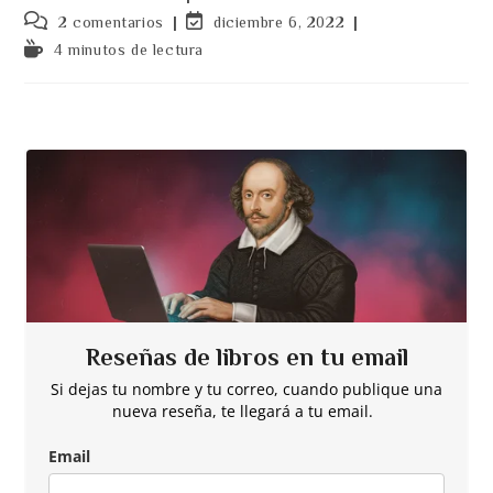
entrada:
entrada:
la
Comentarios
Última
2 comentarios
diciembre 6, 2022
entrada:
de
modificación
Tiempo
4 minutos de lectura
la
de
de
entrada:
la
lectura:
entrada:
Reseñas de libros en tu email
Si dejas tu nombre y tu correo, cuando publique una
nueva reseña, te llegará a tu email.
Email