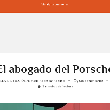
blog@porqueleer.es
El abogado del Porsch
ELA DE FICCIÓN
/
Novela Realista
/
Realista
Sin comentarios
5 minutos de lectura