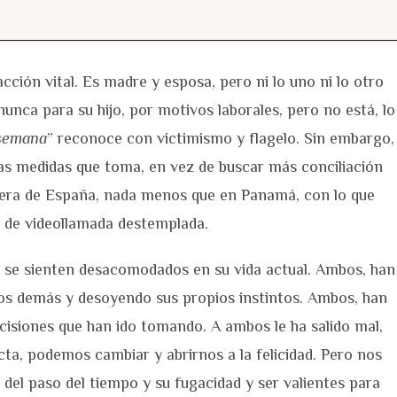
cción vital. Es madre y esposa, pero ni lo uno ni lo otro
nunca para su hijo, por motivos laborales, pero no está, lo
 semana
” reconoce con victimismo y flagelo. Sin embargo,
as medidas que toma, en vez de buscar más conciliación
 fuera de España, nada menos que en Panamá, con lo que
 de videollamada destemplada.
 se sienten desacomodados en su vida actual. Ambos, han
 los demás y desoyendo sus propios instintos. Ambos, han
decisiones que han ido tomando. A ambos le ha salido mal,
cta, podemos cambiar y abrirnos a la felicidad. Pero nos
 del paso del tiempo y su fugacidad y ser valientes para