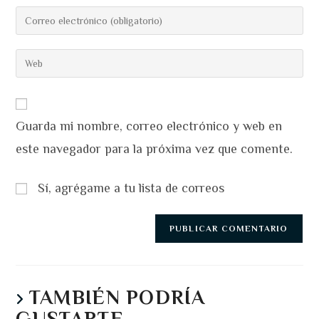
nombre
Introduce
o
tu
nombre
dirección
Introduce
de
de
la
usuario
correo
URL
para
electrónico
de
comentar
para
Guarda mi nombre, correo electrónico y web en
tu
comentar
web
este navegador para la próxima vez que comente.
(opcional)
Sí, agrégame a tu lista de correos
TAMBIÉN PODRÍA
GUSTARTE