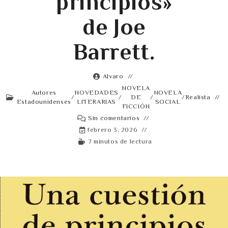
principios»
de Joe
Barrett.
Alvaro
NOVELA
Autores
NOVEDADES
NOVELA
/
/
DE
/
/
Realista
Estadounidenses
LITERARIAS
SOCIAL
FICCIÓN
Sin comentarios
febrero 3, 2026
7 minutos de lectura