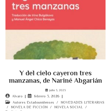
Y del cielo cayeron tres
manzanas, de Nariné Abgarián
julio 3, 2023
Autor
Publicación
Alvaro
febrero 3, 2026
de
de
Categoría
Autores Estadounidenses
/
NOVEDADES LITERARIAS
la
la
de
/
NOVELA DE FICCIÓN
/
NOVELA SOCIAL
/
entrada:
entrada: