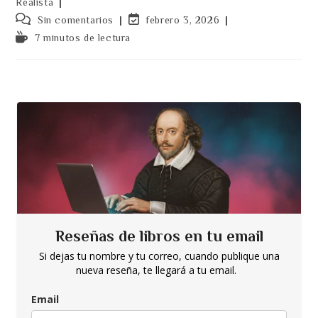
la
Realista
entrada:
Comentarios
Última
Sin comentarios
febrero 3, 2026
de
modificación
Tiempo
7 minutos de lectura
la
de
de
entrada:
la
lectura:
entrada:
Reseñas de libros en tu email
Si dejas tu nombre y tu correo, cuando publique una
nueva reseña, te llegará a tu email.
Email