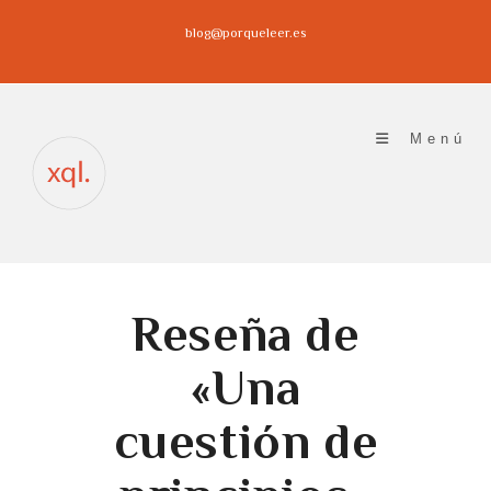
Ir
blog@porqueleer.es
al
contenido
Menú
Reseña de
«Una
cuestión de