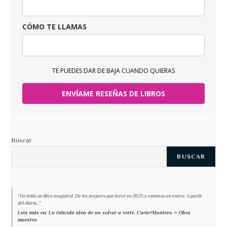
CÓMO TE LLAMAS
TE PUEDES DAR DE BAJA CUANDO QUIERAS
ENVÍAME RESEÑAS DE LIBROS
Buscar
BUSCAR
“He leído un libro magistral. De los mejores que leeré en 2025 y estamos en enero. A partir
del diario...”
Leer más en: La ridícula idea de no volver a verte. Curie+Montero = Obra
maestra