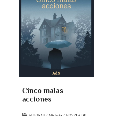
Cinco malas
acciones
Categoría
AUTORAS
/
Misterio
/
NOVELA DE