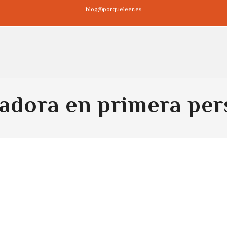
blog@porqueleer.es
adora en primera pe