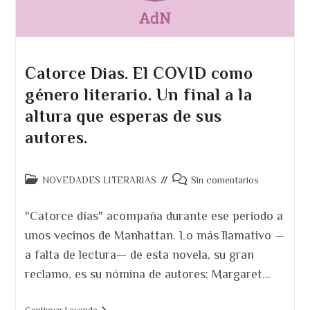
Catorce Dias. El COVID como
género literario. Un final a la
altura que esperas de sus
autores.
Categoría
Comentarios
NOVEDADES LITERARIAS
Sin comentarios
de
de
la
la
"Catorce días" acompaña durante ese periodo a
entrada:
entrada:
unos vecinos de Manhattan. Lo más llamativo —
a falta de lectura— de esta novela, su gran
reclamo, es su nómina de autores: Margaret…
Catorce
Continuar Leyendo