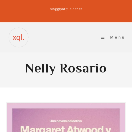
Ir
blog@porqueleer.es
al
contenido
Menú
Nelly Rosario