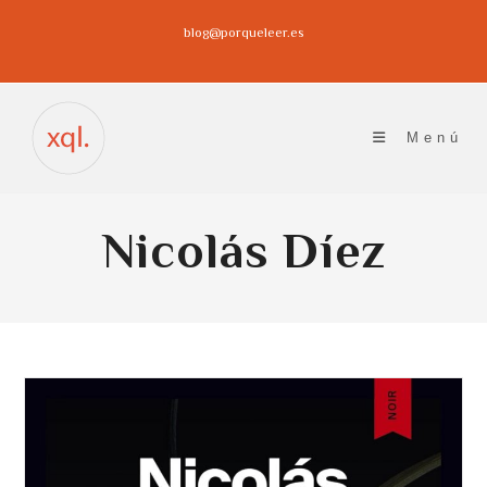
Ir
blog@porqueleer.es
al
contenido
Menú
Nicolás Díez