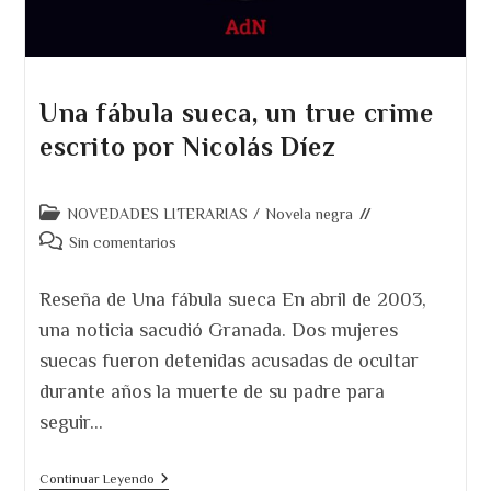
Una fábula sueca, un true crime
escrito por Nicolás Díez
Categoría
NOVEDADES LITERARIAS
/
Novela negra
de
Comentarios
Sin comentarios
la
de
entrada:
la
Reseña de Una fábula sueca En abril de 2003,
entrada:
una noticia sacudió Granada. Dos mujeres
suecas fueron detenidas acusadas de ocultar
durante años la muerte de su padre para
seguir…
Una
Continuar Leyendo