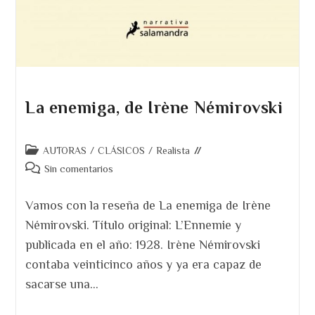
La enemiga, de Irène Némirovski
Categoría
AUTORAS
/
CLÁSICOS
/
Realista
de
Comentarios
Sin comentarios
la
de
entrada:
la
Vamos con la reseña de La enemiga de Irène
entrada:
Némirovski. Título original: L’Ennemie y
publicada en el año: 1928. Irène Némirovski
contaba veinticinco años y ya era capaz de
sacarse una…