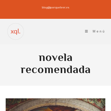
Ir
blog@porqueleer.es
al
contenido
Menú
novela
recomendada