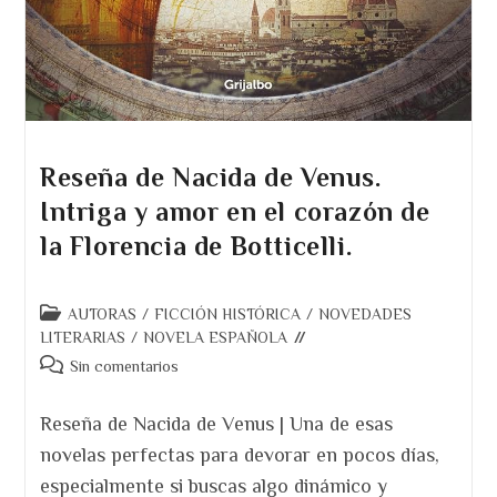
Reseña de Nacida de Venus.
Intriga y amor en el corazón de
la Florencia de Botticelli.
Categoría
AUTORAS
/
FICCIÓN HISTÓRICA
/
NOVEDADES
de
LITERARIAS
/
NOVELA ESPAÑOLA
la
Comentarios
Sin comentarios
entrada:
de
la
Reseña de Nacida de Venus | Una de esas
entrada:
novelas perfectas para devorar en pocos días,
especialmente si buscas algo dinámico y