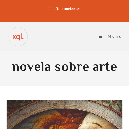
Ir
blog@porqueleer.es
al
contenido
Menú
novela sobre arte