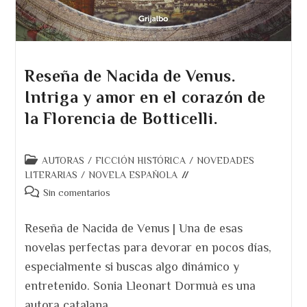
Reseña de Nacida de Venus.
Intriga y amor en el corazón de
la Florencia de Botticelli.
Categoría
AUTORAS
/
FICCIÓN HISTÓRICA
/
NOVEDADES
de
LITERARIAS
/
NOVELA ESPAÑOLA
la
Comentarios
Sin comentarios
entrada:
de
la
Reseña de Nacida de Venus | Una de esas
entrada:
novelas perfectas para devorar en pocos días,
especialmente si buscas algo dinámico y
entretenido. Sonia Lleonart Dormuà es una
autora catalana…