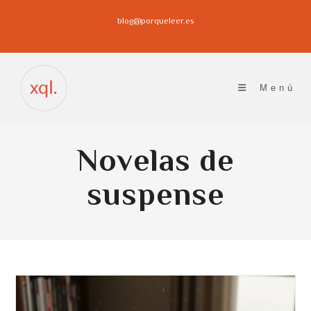
Ir
blog@porqueleer.es
al
contenido
Menú
Novelas de
suspense