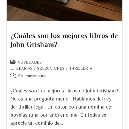
¿Cuáles son los mejores libros de
John Grisham?
Categoría
NOVEDADES
de
LITERARIAS
/
SELECCIONES
/
THRILLER
la
Comentarios
Sin comentarios
entrada:
de
la
¿Cuáles son los mejores libros de John Grisham?
entrada:
No es una pregunta menor. Hablamos del rey
del thriller legal. Un autor con una nómina de
novelas (una por año) enorme. En todas se
aprecia un dominio de…