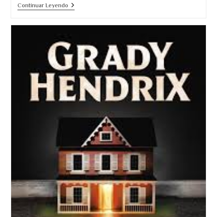
Por
Continuar Leyendo
Qué
Leer
El
Verano
En
Que
Mi
Madre
Tuvo
Los
Ojos
Verdes