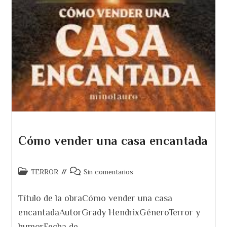
Cómo vender una casa encantada
Categoría
Comentarios
TERROR
Sin comentarios
de
de
la
la
Título de la obraCómo vender una casa
entrada:
entrada:
encantadaAutorGrady HendrixGéneroTerror y
humorFecha de