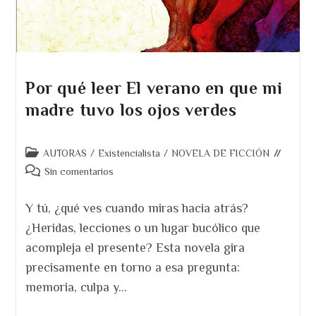
Por qué leer El verano en que mi
madre tuvo los ojos verdes
Categoría
AUTORAS
/
Existencialista
/
NOVELA DE FICCIÓN
de
Comentarios
Sin comentarios
la
de
entrada:
la
Y tú, ¿qué ves cuando miras hacia atrás?
entrada:
¿Heridas, lecciones o un lugar bucólico que
acompleja el presente? Esta novela gira
precisamente en torno a esa pregunta:
memoria, culpa y…