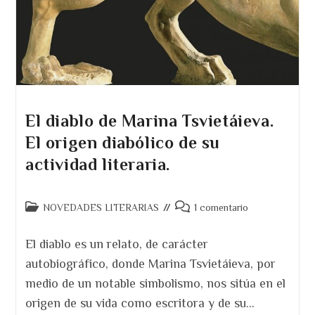
El diablo de Marina Tsvietáieva.
El origen diabólico de su
actividad literaria.
Categoría
Comentarios
NOVEDADES LITERARIAS
1 comentario
de
de
la
la
El diablo es un relato, de carácter
entrada:
entrada:
autobiográfico, donde Marina Tsvietáieva, por
medio de un notable simbolismo, nos sitúa en el
origen de su vida como escritora y de su…