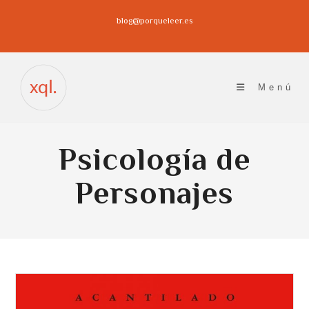
Ir
blog@porqueleer.es
al
contenido
Menú
Psicología de
Personajes