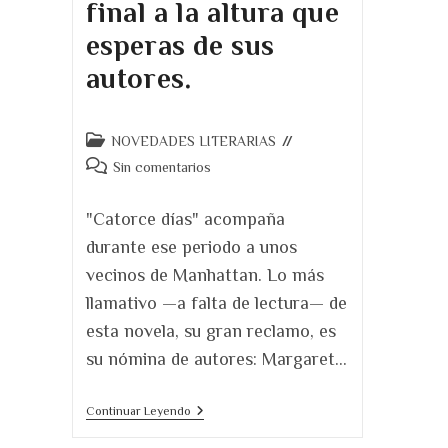
final a la altura que
esperas de sus
autores.
Categoría
NOVEDADES LITERARIAS
de
Comentarios
Sin comentarios
la
de
entrada:
la
"Catorce días" acompaña
entrada:
durante ese periodo a unos
vecinos de Manhattan. Lo más
llamativo —a falta de lectura— de
esta novela, su gran reclamo, es
su nómina de autores: Margaret…
Catorce
Continuar Leyendo
Dias.
El