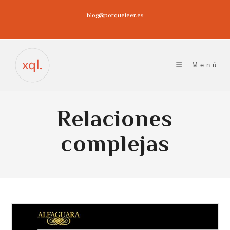
Ir
blog@porqueleer.es
al
contenido
Menú
Relaciones
complejas