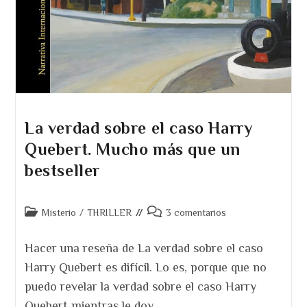
La verdad sobre el caso Harry
Quebert. Mucho más que un
bestseller
Categoría
Comentarios
Misterio
/
THRILLER
3 comentarios
de
de
la
la
Hacer una reseña de La verdad sobre el caso
entrada:
entrada:
Harry Quebert es difícil. Lo es, porque que no
puedo revelar la verdad sobre el caso Harry
Quebert mientras le doy…