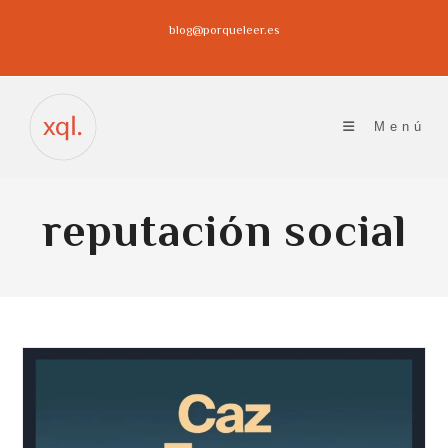
Ir
blog@porqueleer.es
al
contenido
Menú
reputación social