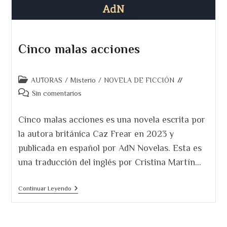
Cinco malas acciones
Categoría
AUTORAS
/
Misterio
/
NOVELA DE FICCIÓN
de
Comentarios
Sin comentarios
la
de
entrada:
la
Cinco malas acciones es una novela escrita por
entrada:
la autora británica Caz Frear en 2023 y
publicada en español por AdN Novelas. Esta es
una traducción del inglés por Cristina Martín…
Cinco
Continuar Leyendo
Malas
Acciones