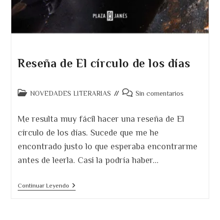
Reseña de El círculo de los días
Categoría
Comentarios
NOVEDADES LITERARIAS
Sin comentarios
de
de
la
la
Me resulta muy fácil hacer una reseña de El
entrada:
entrada:
círculo de los días. Sucede que me he
encontrado justo lo que esperaba encontrarme
antes de leerla. Casi la podría haber…
Reseña
Continuar Leyendo
De
El
Círculo
De