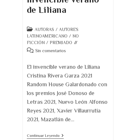
de Liliana
Categoría
AUTORAS
/
AUTORES
de
LATINOAMERICANO
/
NO
la
FICCIÓN
/
PREMIADO
entrada:
Comentarios
Sin comentarios
de
la
El invencible verano de Liliana
entrada:
Cristina Rivera Garza 2021
Random House Galardonado con
los premios José Donoso de
Letras 2021, Nuevo León Alfonso
Reyes 2021, Xavier Villaurrutia
2021, Mazatlán de…
Reseña
Continuar Leyendo