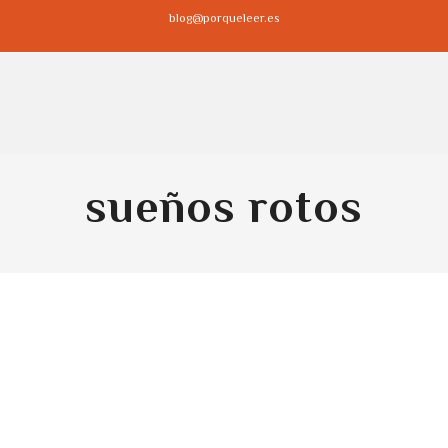
blog@porqueleer.es
sueños rotos