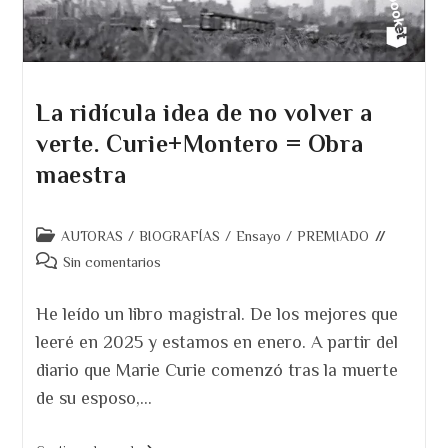
La ridícula idea de no volver a
verte. Curie+Montero = Obra
maestra
Categoría
AUTORAS
/
BIOGRAFÍAS
/
Ensayo
/
PREMIADO
de
Comentarios
Sin comentarios
la
de
entrada:
la
He leído un libro magistral. De los mejores que
entrada:
leeré en 2025 y estamos en enero. A partir del
diario que Marie Curie comenzó tras la muerte
de su esposo,…