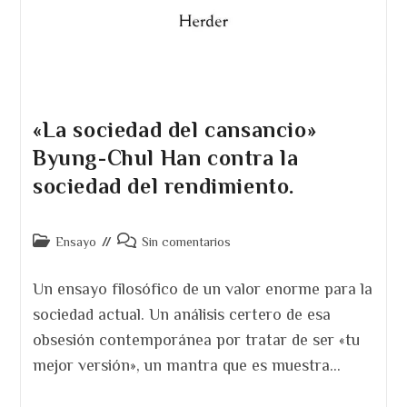
«La sociedad del cansancio»
Byung-Chul Han contra la
sociedad del rendimiento.
Categoría
Comentarios
Ensayo
Sin comentarios
de
de
la
la
Un ensayo filosófico de un valor enorme para la
entrada:
entrada:
sociedad actual. Un análisis certero de esa
obsesión contemporánea por tratar de ser «tu
mejor versión», un mantra que es muestra…