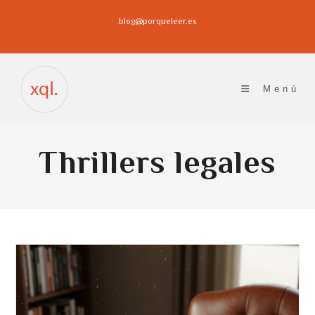
Ir
blog@porqueleer.es
al
contenido
Menú
Thrillers legales