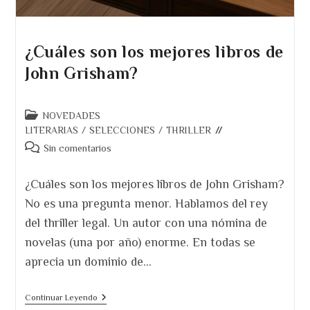
¿Cuáles son los mejores libros de
John Grisham?
Categoría
NOVEDADES
de
LITERARIAS
/
SELECCIONES
/
THRILLER
la
Comentarios
Sin comentarios
entrada:
de
la
¿Cuáles son los mejores libros de John Grisham?
entrada:
No es una pregunta menor. Hablamos del rey
del thriller legal. Un autor con una nómina de
novelas (una por año) enorme. En todas se
aprecia un dominio de…
¿Cuáles
Continuar Leyendo
Son