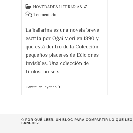
Categoría
NOVEDADES LITERARIAS
de
Comentarios
1 comentario
la
de
entrada:
la
La bailarina es una novela breve
entrada:
escrita por Ōgai Mori en 1890 y
que está dentro de la Colección
pequeños placeres de Ediciones
Invisibles. Una colección de
títulos, no sé si…
La
Continuar Leyendo
Bailarina
De
Ōgai
Mori
© POR QUÉ LEER. UN BLOG PARA COMPARTIR LO QUE LEO 
SÁNCHEZ