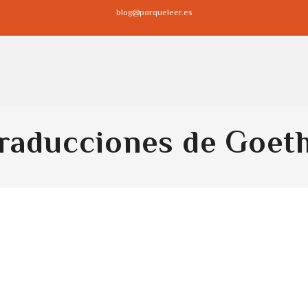
blog@porqueleer.es
raducciones de Goet