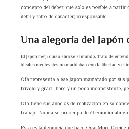
concepto del deber, que solo es posible a partir 
débil y falto de carácter; irresponsable.
Una alegoría del Japón 
El Japón meiji quiso abrirse al mundo. Trató de enten
ideales medievales no maridaban con la libertad y el 
Ōta representa a ese Japón maniatado por sus pr
frívolo y grácil, libre y un poco inconsistente, 
Ōta tiene sus anhelos de realización en su conc
trabajo. Nunca se preocupa de él emocionalmente
Esta es la denuncia que hace Ōgai Mori: Occiden