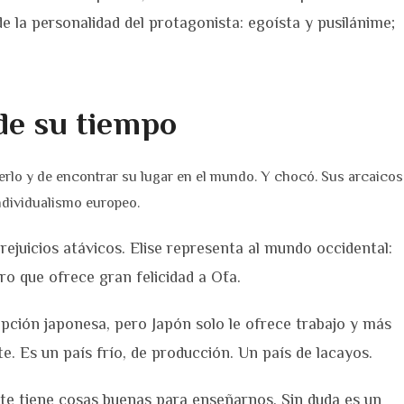
de la personalidad del protagonista: egoísta y pusilánime;
de su tiempo
derlo y de encontrar su lugar en el mundo. Y chocó. Sus arcaicos
individualismo europeo.
ejuicios atávicos. Elise representa al mundo occidental:
pero que ofrece gran felicidad a Ōta.
epción japonesa, pero Japón solo le ofrece trabajo y más
. Es un país frío, de producción. Un país de lacayos.
te tiene cosas buenas para enseñarnos. Sin duda es un