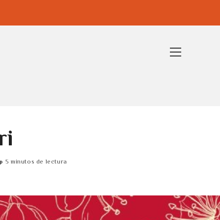
Ver
menú
de
la
web
ri
5 minutos de lectura