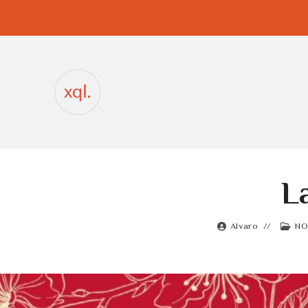
Ir
al
contenido
L
Alvaro
NO