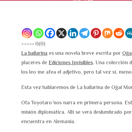
0
(
0
)
La bailarina
es una novela breve escrita por
Ōga
placeres de
Ediciones Invisibles
. Una colección d
los leo me afea el adjetivo, pero tal vez sí, men
Esta vez hablaremos de La bailarina de Ōgai Mor
Ōta Toyotarō nos narra en primera persona. Est
misión diplomática. Allí se verá deslumbrado por
encuentra en Alemania.