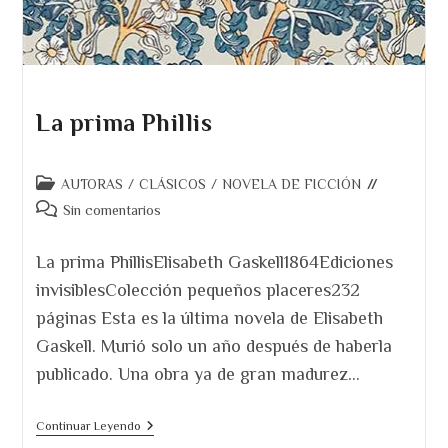
La prima Phillis
Categoría
AUTORAS
/
CLÁSICOS
/
NOVELA DE FICCIÓN
de
Comentarios
Sin comentarios
la
de
entrada:
la
La prima PhillisElisabeth Gaskell1864Ediciones
entrada:
invisiblesColección pequeños placeres232
páginas Esta es la última novela de Elisabeth
Gaskell. Murió solo un año después de haberla
publicado. Una obra ya de gran madurez…
La
Continuar Leyendo
Prima