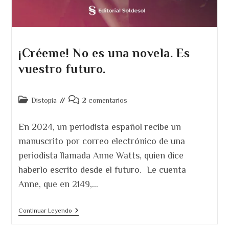
¡Créeme! No es una novela. Es
vuestro futuro.
Categoría
Comentarios
Distopía
2 comentarios
de
de
la
la
En 2024, un periodista español recibe un
entrada:
entrada:
manuscrito por correo electrónico de una
periodista llamada Anne Watts, quien dice
haberlo escrito desde el futuro. Le cuenta
Anne, que en 2149,…
¡Créeme!
Continuar Leyendo
No
Es