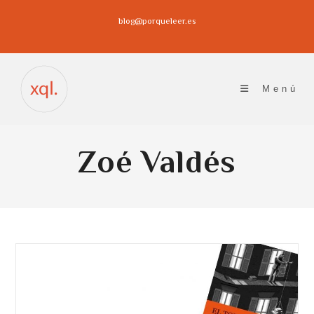
Ir
blog@porqueleer.es
al
contenido
Menú
Zoé Valdés