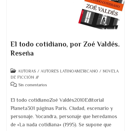
El todo cotidiano, por Zoé Valdés.
Reseña
Categoría
AUTORAS
/
AUTORES LATINOAMERICANO
/
NOVELA
de
DE FICCIÓN
la
Comentarios
Sin comentarios
entrada:
de
la
El todo cotidianoZoé Valdés2010Editorial
entrada:
Planeta301 páginas Paris. Ciudad, escenario y
personaje. Yocandra, personaje que heredamos
de «La nada cotidiana» (1995). Se supone que