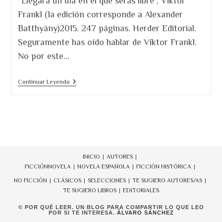
"Llegará un día en el que serás libre", Viktor
entrada:
entrada:
Frankl (la edición corresponde a Alexander
Batthyány)2015. 247 páginas. Herder Editorial.
Seguramente has oído hablar de Viktor Frankl.
No por este…
Llegará
Continuar Leyendo
Un
Día
En
El
Que
Serás
Libre,
De
Viktor
INICIO
AUTORES
Frankl.
FICCIÓN
NOVELA
NOVELA ESPAÑOLA
FICCIÓN HISTÓRICA
La
Obra
NO FICCIÓN
CLÁSICOS
SELECCIONES
TE SUGIERO AUTORES/AS
Que
TE SUGIERO LIBROS
EDITORIALES
Te
Faltaba
© POR QUÉ LEER. UN BLOG PARA COMPARTIR LO QUE LEO
Leer.
POR SI TE INTERESA.
ÁLVARO SÁNCHEZ