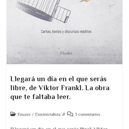
Llegará un día en el que serás
libre, de Viktor Frankl. La obra
que te faltaba leer.
Categoría
Comentarios
Ensayo
/
Existencialista
3 comentarios
de
de
la
la