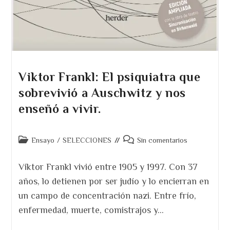
Viktor Frankl: El psiquiatra que
sobrevivió a Auschwitz y nos
enseñó a vivir.
Categoría
Comentarios
Ensayo
/
SELECCIONES
Sin comentarios
de
de
la
la
Viktor Frankl vivió entre 1905 y 1997. Con 37
entrada:
entrada:
años, lo detienen por ser judío y lo encierran en
un campo de concentración nazi. Entre frío,
enfermedad, muerte, comistrajos y…