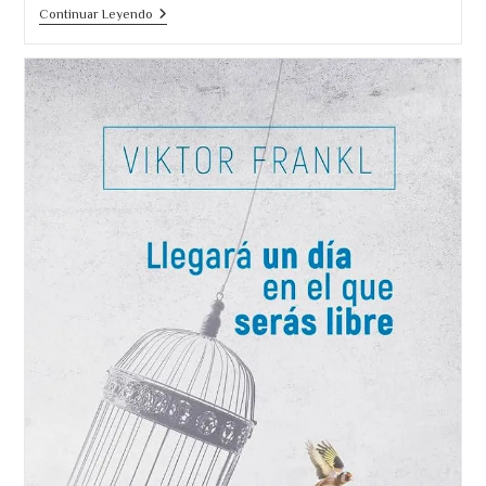
Viktor
Continuar Leyendo
Frankl:
El
Psiquiatra
Que
Sobrevivió
A
Auschwitz
Y
Nos
Enseñó
A
Vivir.