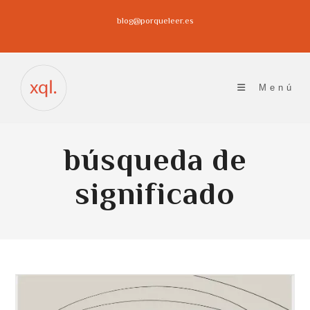
Ir
blog@porqueleer.es
al
contenido
Menú
búsqueda de
significado