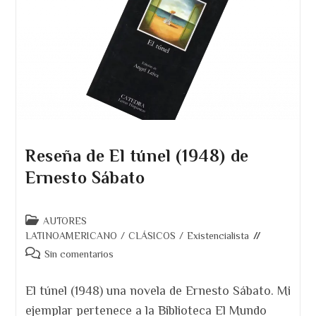
Reseña de El túnel (1948) de
Ernesto Sábato
Categoría
AUTORES
de
LATINOAMERICANO
/
CLÁSICOS
/
Existencialista
la
Comentarios
Sin comentarios
entrada:
de
la
El túnel (1948) una novela de Ernesto Sábato. Mi
entrada:
ejemplar pertenece a la Biblioteca El Mundo