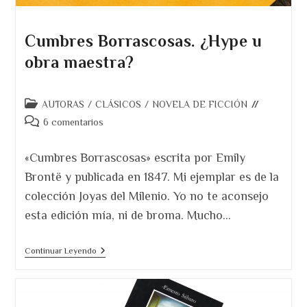
Cumbres Borrascosas. ¿Hype u
obra maestra?
Categoría
AUTORAS
/
CLÁSICOS
/
NOVELA DE FICCIÓN
de
Comentarios
6 comentarios
la
de
entrada:
la
«Cumbres Borrascosas» escrita por Emily
entrada:
Brontë y publicada en 1847. Mi ejemplar es de la
colección Joyas del Milenio. Yo no te aconsejo
esta edición mía, ni de broma. Mucho…
Cumbres
Continuar Leyendo
Borrascosas.
¿Hype
U
Obra
Maestra?