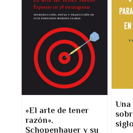
Una 
«El arte de tener
sobr
razón».
sigl
Schopenhauer y su