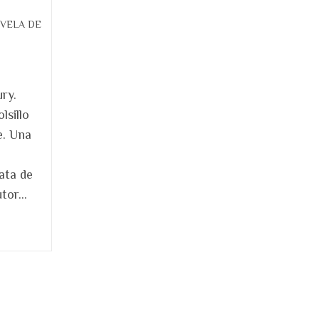
VELA DE
ry.
lsillo
. Una
n
ata de
utor…