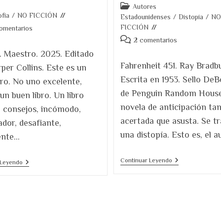
Categoría
Autores
ofía
/
NO FICCIÓN
de
Estadounidenses
/
Distopía
/
NO
la
FICCIÓN
ios
comentarios
entrada:
Comentarios
2 comentarios
de
. Maestro. 2025. Editado
la
Fahrenheit 451. Ray Bradbu
per Collins. Este es un
entrada:
Escrita en 1953. Sello DeBo
bro. No uno excelente,
de Penguin Random House
un buen libro. Un libro
novela de anticipación ta
e consejos, incómodo,
acertada que asusta. Se tr
dor, desafiante,
una distopía. Esto es, el a
ente…
Reseña
Continuar Leyendo
Una
 Leyendo
De
Filosofía
Fahrenheit
Para
451
Sobrevivir
En
El
Siglo
XXI