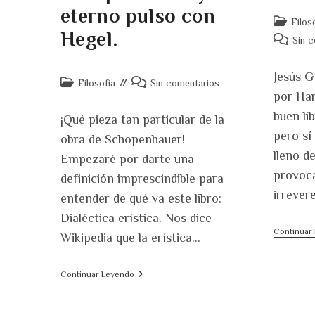
eterno pulso con
Categoría
Filos
Hegel.
de
Comentar
Sin 
la
de
entrada:
la
Jesús G
Categoría
Comentarios
Filosofía
Sin comentarios
entrada:
por Har
de
de
la
la
buen li
¡Qué pieza tan particular de la
entrada:
entrada:
pero sí 
obra de Schopenhauer!
lleno d
Empezaré por darte una
provoca
definición imprescindible para
irrever
entender de qué va este libro:
Dialéctica erística. Nos dice
Continuar
Wikipedia que la erística…
«El
Continuar Leyendo
Arte
De
Tener