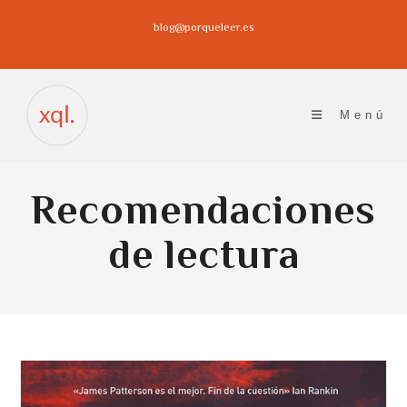
Ir
blog@porqueleer.es
al
contenido
Menú
Recomendaciones
de lectura