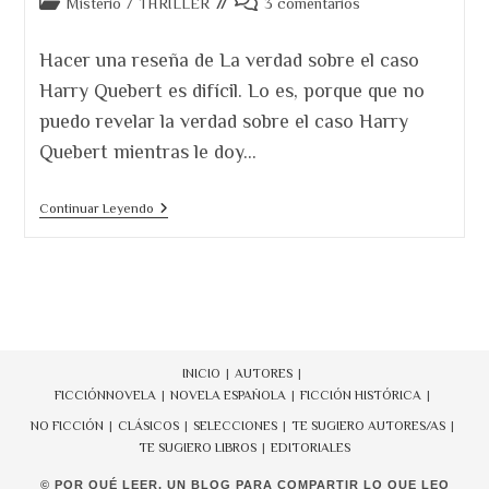
Categoría
Comentarios
Misterio
/
THRILLER
3 comentarios
de
de
la
la
Hacer una reseña de La verdad sobre el caso
entrada:
entrada:
Harry Quebert es difícil. Lo es, porque que no
puedo revelar la verdad sobre el caso Harry
Quebert mientras le doy…
La
Continuar Leyendo
Verdad
Sobre
El
Caso
Harry
Quebert.
Mucho
Más
Que
INICIO
AUTORES
Un
FICCIÓN
NOVELA
NOVELA ESPAÑOLA
FICCIÓN HISTÓRICA
Bestseller
NO FICCIÓN
CLÁSICOS
SELECCIONES
TE SUGIERO AUTORES/AS
TE SUGIERO LIBROS
EDITORIALES
© POR QUÉ LEER. UN BLOG PARA COMPARTIR LO QUE LEO