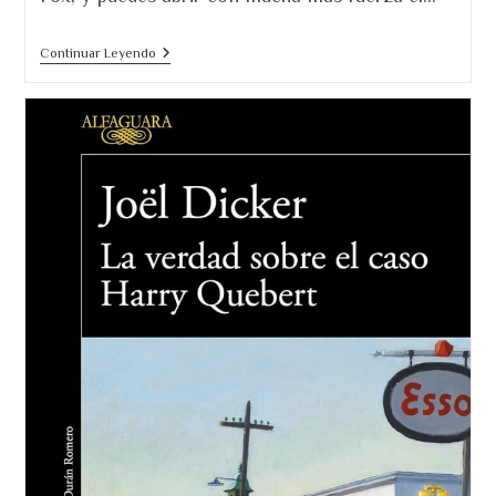
Nunca
Continuar Leyendo
Jamás.
Imposible
Parar
De
Leer.