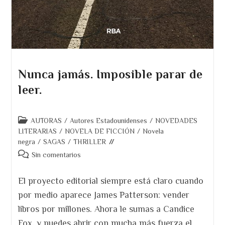
Nunca jamás. Imposible parar de
leer.
Categoría
AUTORAS
/
Autores Estadounidenses
/
NOVEDADES
de
LITERARIAS
/
NOVELA DE FICCIÓN
/
Novela
la
negra
/
SAGAS
/
THRILLER
entrada:
Comentarios
Sin comentarios
de
la
El proyecto editorial siempre está claro cuando
entrada:
por medio aparece James Patterson: vender
libros por millones. Ahora le sumas a Candice
Fox, y puedes abrir con mucha más fuerza el…