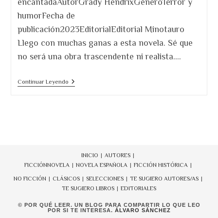
encantadaAutorGrady HendrixGéneroTerror y
humorFecha de
publicación2023EditorialEditorial Minotauro
Llego con muchas ganas a esta novela. Sé que
no será una obra trascendente ni realista.…
Cómo
Continuar Leyendo
Vender
Una
Casa
Encantada
INICIO
AUTORES
FICCIÓN
NOVELA
NOVELA ESPAÑOLA
FICCIÓN HISTÓRICA
NO FICCIÓN
CLÁSICOS
SELECCIONES
TE SUGIERO AUTORES/AS
TE SUGIERO LIBROS
EDITORIALES
© POR QUÉ LEER. UN BLOG PARA COMPARTIR LO QUE LEO
POR SI TE INTERESA.
ÁLVARO SÁNCHEZ