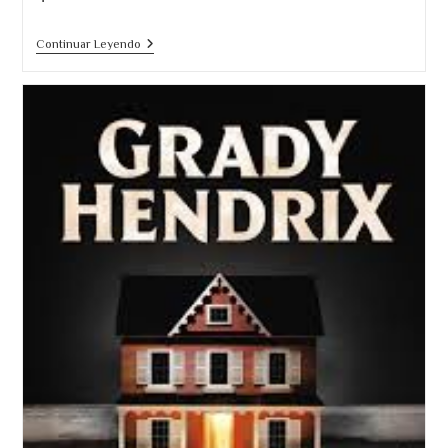
El
Continuar Leyendo
Subastador.
Terror
De
Culto
Que
Nos
Llega
De
Los
Años
70
´