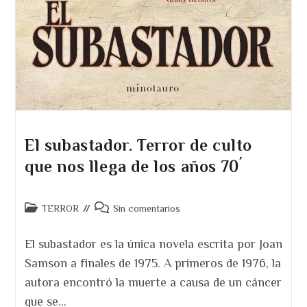
El subastador. Terror de culto
que nos llega de los años 70´
Categoría
Comentarios
TERROR
Sin comentarios
de
de
la
la
El subastador es la única novela escrita por Joan
entrada:
entrada:
Samson a finales de 1975. A primeros de 1976, la
autora encontró la muerte a causa de un cáncer
que se…