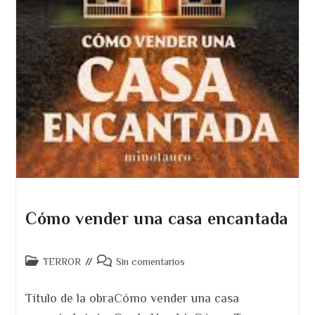
Cómo vender una casa encantada
Categoría
Comentarios
TERROR
Sin comentarios
de
de
la
la
Título de la obraCómo vender una casa
entrada:
entrada: