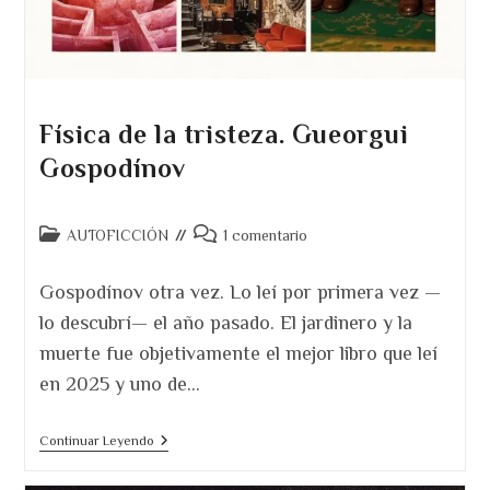
Física de la tristeza. Gueorgui
Gospodínov
Categoría
Comentarios
AUTOFICCIÓN
1 comentario
de
de
la
la
Gospodínov otra vez. Lo leí por primera vez —
entrada:
entrada:
lo descubrí— el año pasado. El jardinero y la
muerte fue objetivamente el mejor libro que leí
en 2025 y uno de…
Física
Continuar Leyendo
De
La