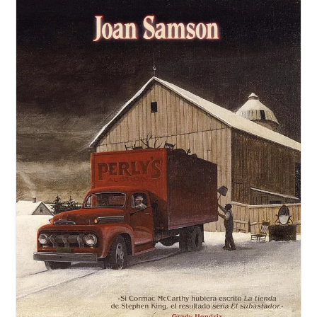
Tristeza.
Gueorgui
Gospodínov