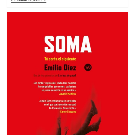
Jamás.
Imposible
Parar
De
Leer.