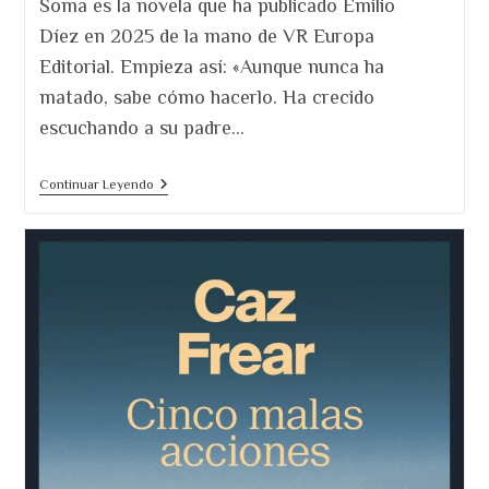
Soma es la novela que ha publicado Emilio
entrada:
Díez en 2025 de la mano de VR Europa
Editorial. Empieza así: «Aunque nunca ha
matado, sabe cómo hacerlo. Ha crecido
escuchando a su padre…
Soma.
Continuar Leyendo
Un
Thriller
Que
Nos
Hace
Pensar
En
Los
Peligros
De
La
Soledad.