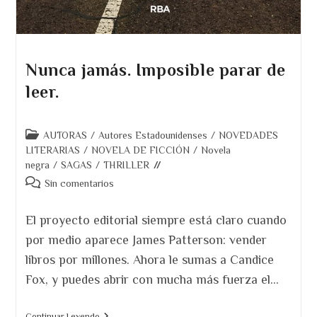
Nunca jamás. Imposible parar de
leer.
Categoría
AUTORAS
/
Autores Estadounidenses
/
NOVEDADES
de
LITERARIAS
/
NOVELA DE FICCIÓN
/
Novela
la
negra
/
SAGAS
/
THRILLER
entrada:
Comentarios
Sin comentarios
de
la
El proyecto editorial siempre está claro cuando
entrada:
por medio aparece James Patterson: vender
libros por millones. Ahora le sumas a Candice
Fox, y puedes abrir con mucha más fuerza el…
Nunca
Continuar Leyendo