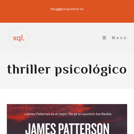
Ir
blog@porqueleer.es
al
contenido
Menú
thriller psicológico