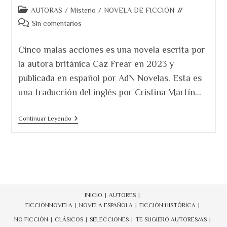
Categoría
AUTORAS
/
Misterio
/
NOVELA DE FICCIÓN
de
Comentarios
Sin comentarios
la
de
entrada:
la
Cinco malas acciones es una novela escrita por
entrada:
la autora británica Caz Frear en 2023 y
publicada en español por AdN Novelas. Esta es
una traducción del inglés por Cristina Martín…
Cinco
Continuar Leyendo
Malas
Acciones
INICIO
AUTORES
FICCIÓN
NOVELA
NOVELA ESPAÑOLA
FICCIÓN HISTÓRICA
NO FICCIÓN
CLÁSICOS
SELECCIONES
TE SUGIERO AUTORES/AS