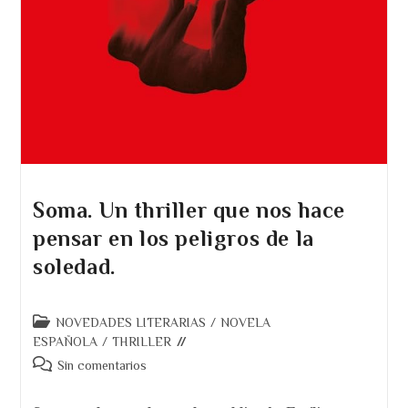
Soma. Un thriller que nos hace
pensar en los peligros de la
soledad.
Categoría
NOVEDADES LITERARIAS
/
NOVELA
de
ESPAÑOLA
/
THRILLER
la
Comentarios
Sin comentarios
entrada:
de
la