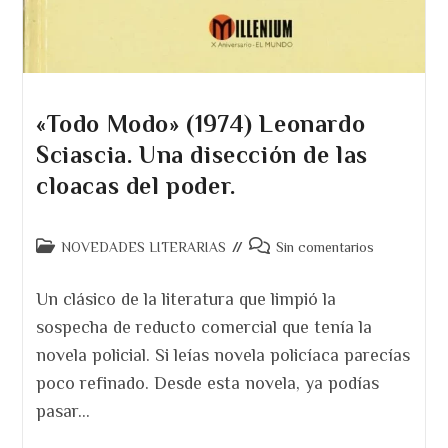
«Todo Modo» (1974) Leonardo
Sciascia. Una disección de las
cloacas del poder.
Categoría
Comentarios
NOVEDADES LITERARIAS
Sin comentarios
de
de
la
la
Un clásico de la literatura que limpió la
entrada:
entrada:
sospecha de reducto comercial que tenía la
novela policial. Si leías novela policíaca parecías
poco refinado. Desde esta novela, ya podías
pasar…