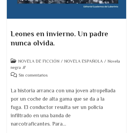
Leones en invierno. Un padre
nunca olvida.
Categoría
NOVELA DE FICCIÓN
/
NOVELA ESPAÑOLA
/
Novela
de
negra
la
Comentarios
Sin comentarios
entrada:
de
la
La historia arranca con una joven atropellada
entrada:
por un coche de alta gama que se da a la
fuga. El conductor resulta ser un policía
infiltrado en una banda de
narcotraficantes. Para…