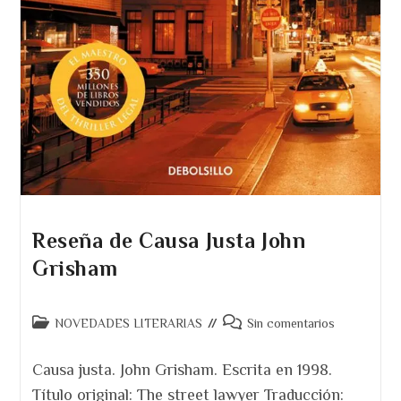
Reseña de Causa Justa John
Grisham
Categoría
Comentarios
NOVEDADES LITERARIAS
Sin comentarios
de
de
la
la
Causa justa. John Grisham. Escrita en 1998.
entrada:
entrada:
Título original: The street lawyer Traducción: