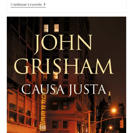
«Todo
Continuar Leyendo
Modo»
(1974)
Leonardo
Sciascia.
Una
Disección
De
Las
Cloacas
Del
Poder.