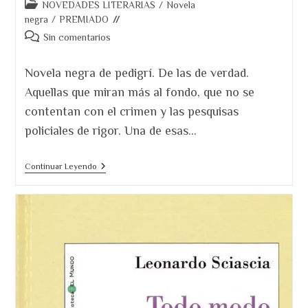
Categoría
NOVEDADES LITERARIAS
/
Novela
de
negra
/
PREMIADO
la
Comentarios
Sin comentarios
entrada:
de
la
Novela negra de pedigrí. De las de verdad.
entrada:
Aquellas que miran más al fondo, que no se
contentan con el crimen y las pesquisas
policiales de rigor. Una de esas…
Reseña
Continuar Leyendo
De
Plomo
En
Las
Alas.
Una
Novela
Negra
De
Pedigrí.