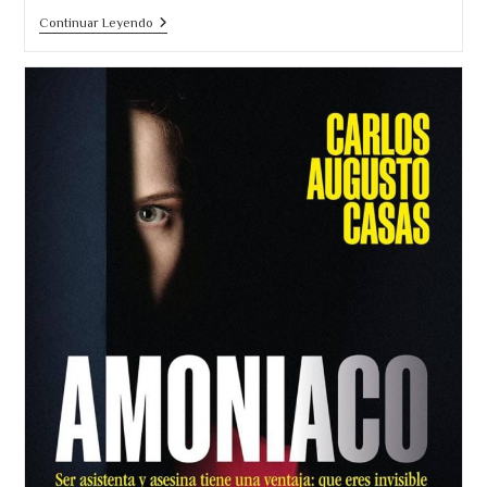
Leones
Continuar Leyendo
En
Invierno.
Un
Padre
Nunca
Olvida.