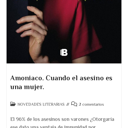
Amoniaco. Cuando el asesino es
una mujer.
Categoría
Comentarios
NOVEDADES LITERARIAS
2 comentarios
de
de
la
la
El 96% de los asesinos son varones ¿Otorgaría
entrada:
entrada:
ese dato una ventaja de impunidad por