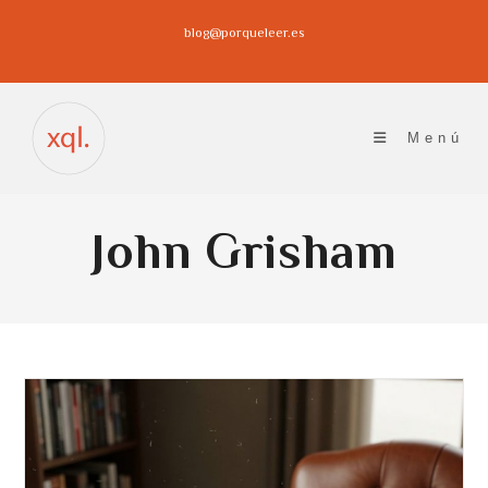
Ir
blog@porqueleer.es
al
contenido
Menú
John Grisham