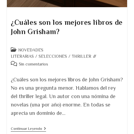
¿Cuáles son los mejores libros de
John Grisham?
Categoría
NOVEDADES
de
LITERARIAS
/
SELECCIONES
/
THRILLER
la
Comentarios
Sin comentarios
entrada:
de
la
¿Cuáles son los mejores libros de John Grisham?
entrada:
No es una pregunta menor. Hablamos del rey
del thriller legal. Un autor con una nómina de
novelas (una por año) enorme. En todas se
aprecia un dominio de…
¿Cuáles
Continuar Leyendo
Son