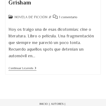
Grisham
Categoría
Comentarios
NOVELA DE FICCIÓN
1 comentario
de
de
la
la
Hoy os traigo una de esas dicotomías: cine o
entrada:
entrada:
literatura. Libro o película. Una fragmentación
que siempre me pareció un poco tonta.
Recuerdo aquellos spots que detenían un
automóvil en…
Por
Continuar Leyendo
Qué
Leer
El
Cliente,
De
John
Grisham
INICIO
AUTORES