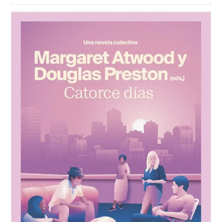
Los
Mejores
Libros
De
John
Grisham?