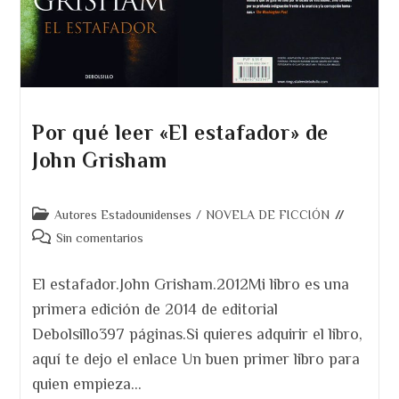
Por qué leer «El estafador» de
John Grisham
Categoría
Autores Estadounidenses
/
NOVELA DE FICCIÓN
de
Comentarios
Sin comentarios
la
de
entrada:
la
El estafador.John Grisham.2012Mi libro es una
entrada:
primera edición de 2014 de editorial
Debolsillo397 páginas.Si quieres adquirir el libro,
aquí te dejo el enlace Un buen primer libro para
quien empieza…