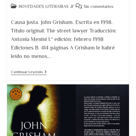
Categoría
Comentarios
NOVEDADES LITERARIAS
Sin comentarios
de
de
la
la
Causa justa. John Grisham. Escrita en 1998.
entrada:
entrada:
Título original: The street lawyer Traducción:
Antonia Menini 1.ª edición: febrero 1998
Ediciones B. 414 páginas A Grisham le habré
leído no menos…
Reseña
Continuar Leyendo
De
Causa
Justa
John
Grisham