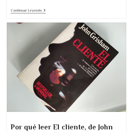
Por
Continuar Leyendo
Qué
Leer
«El
Estafador»
De
John
Grisham
Por qué leer El cliente, de John