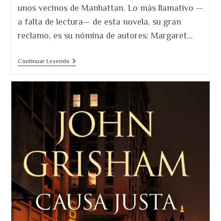
unos vecinos de Manhattan. Lo más llamativo —
a falta de lectura— de esta novela, su gran
reclamo, es su nómina de autores: Margaret…
Catorce
Continuar Leyendo
Dias.
El
COVID
Como
Género
Literario.
Un
Final
A
La
Altura
Que
Esperas
De
Sus
Autores.