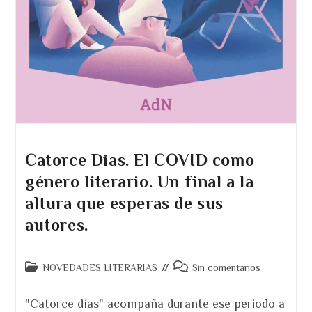
Catorce Dias. El COVID como
género literario. Un final a la
altura que esperas de sus
autores.
Categoría
Comentarios
NOVEDADES LITERARIAS
Sin comentarios
de
de
la
la
"Catorce días" acompaña durante ese periodo a
entrada:
entrada: