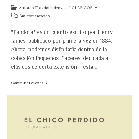
Categoría
Autores Estadounidenses
/
CLÁSICOS
de
Comentarios
Sin comentarios
la
de
entrada:
la
"Pandora" es un cuento escrito por Henry
entrada:
James, publicado por primera vez en 1884.
Ahora, podemos disfrutarla dentro de la
colección Pequeños Placeres, dedicada a
clásicos de corta extensión —esta…
Pandora,
Continuar Leyendo
De
Henry
James.
Europa
Frente
Al
Sueño
Americano.