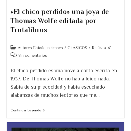
«El chico perdido» una joya de
Thomas Wolfe editada por
Trotalibros
Categoría
Autores Estadounidenses
/
CLÁSICOS
/
Realista
de
Comentarios
Sin comentarios
la
de
entrada:
la
El chico perdido es una novela corta escrita en
entrada:
1937. De Thomas Wolfe no había leído nada.
Sabía de su precocidad y había escuchado
alabanzas de muchos lectores que me…
«El
Continuar Leyendo
Chico
Perdido»
Una
Joya