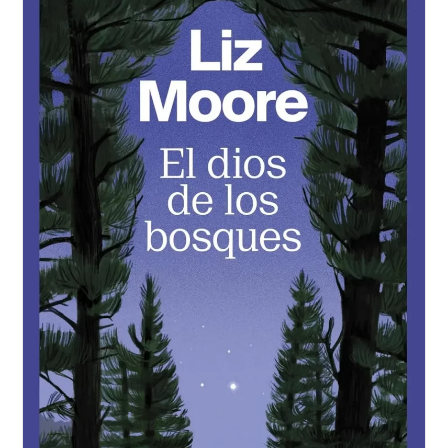
De
Thomas
Wolfe
Editada
Por
Trotalibros