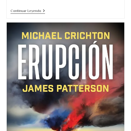
El
Continuar Leyendo
Dios
De
Los
Bosques.
La
Novela
Que
Se
Lleva
Todos
Los
Galardones