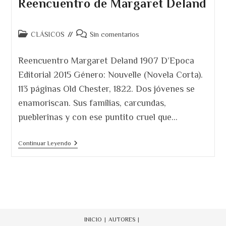
Reencuentro de Margaret Deland
Categoría
Comentarios
CLÁSICOS
Sin comentarios
de
de
la
la
Reencuentro Margaret Deland 1907 D’Epoca
entrada:
entrada:
Editorial 2015 Género: Nouvelle (Novela Corta).
113 páginas Old Chester, 1822. Dos jóvenes se
enamoriscan. Sus familias, carcundas,
pueblerinas y con ese puntito cruel que…
Reencuentro
Continuar Leyendo
De
Margaret
Deland
INICIO
AUTORES