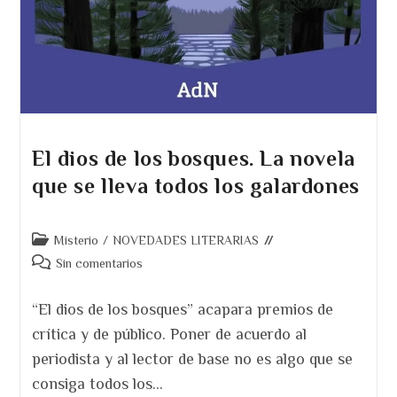
El dios de los bosques. La novela
que se lleva todos los galardones
Categoría
Misterio
/
NOVEDADES LITERARIAS
de
Comentarios
Sin comentarios
la
de
entrada:
la
“El dios de los bosques” acapara premios de
entrada:
crítica y de público. Poner de acuerdo al
periodista y al lector de base no es algo que se
consiga todos los…