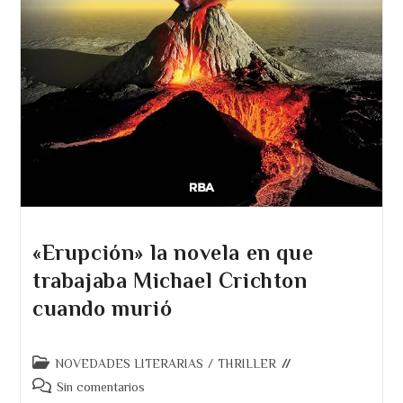
«Erupción» la novela en que
trabajaba Michael Crichton
cuando murió
Categoría
NOVEDADES LITERARIAS
/
THRILLER
de
Comentarios
Sin comentarios
la