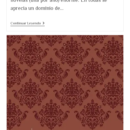
novelas (una por año) enorme. En todas se
aprecia un dominio de…
¿Cuáles
Continuar Leyendo
Son
Los
Mejores
Libros
De
John
Grisham?