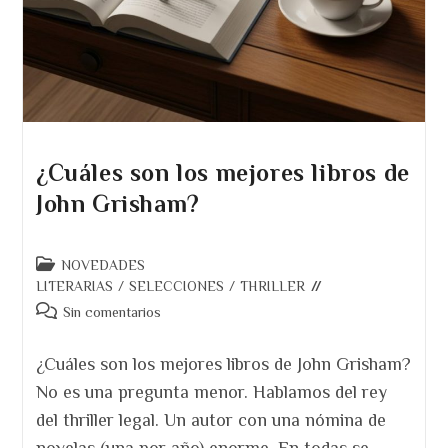
¿Cuáles son los mejores libros de
John Grisham?
Categoría
NOVEDADES
de
LITERARIAS
/
SELECCIONES
/
THRILLER
la
Comentarios
Sin comentarios
entrada:
de
la
¿Cuáles son los mejores libros de John Grisham?
entrada:
No es una pregunta menor. Hablamos del rey
del thriller legal. Un autor con una nómina de