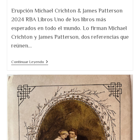
de
entrada:
la
Erupción Michael Crichton & James Patterson
entrada:
2024 RBA Libros Uno de los libros más
esperados en todo el mundo. Lo firman Michael
Crichton y James Patterson, dos referencias que
reúnen…
«Erupción»
Continuar Leyendo
La
Novela
En
Que
Trabajaba
Michael
Crichton
Cuando
Murió