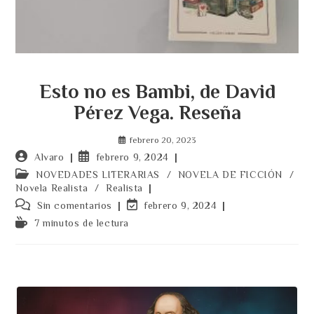
Esto no es Bambi, de David
Pérez Vega. Reseña
febrero 20, 2023
Autor
Publicación
Alvaro
febrero 9, 2024
de
de
Categoría
NOVEDADES LITERARIAS
/
NOVELA DE FICCIÓN
/
la
la
de
Novela Realista
/
Realista
entrada:
entrada:
la
Comentarios
Última
Sin comentarios
febrero 9, 2024
entrada:
de
modificación
Tiempo
7 minutos de lectura
la
de
de
entrada:
la
lectura:
entrada: