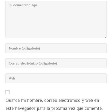
Comentario
Introduce
tu
nombre
Introduce
o
tu
nombre
dirección
Introduce
de
de
la
usuario
correo
URL
para
electrónico
de
comentar
para
Guarda mi nombre, correo electrónico y web en
tu
comentar
web
este navegador para la próxima vez que comente.