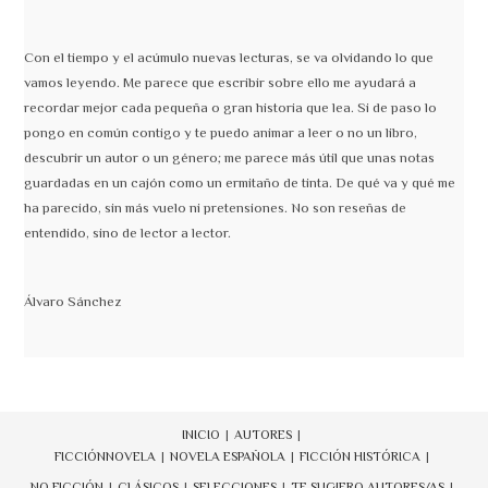
Con el tiempo y el acúmulo nuevas lecturas, se va olvidando lo que
vamos leyendo. Me parece que escribir sobre ello me ayudará a
recordar mejor cada pequeña o gran historia que lea. Si de paso lo
pongo en común contigo y te puedo animar a leer o no un libro,
descubrir un autor o un género; me parece más útil que unas notas
guardadas en un cajón como un ermitaño de tinta. De qué va y qué me
ha parecido, sin más vuelo ni pretensiones. No son reseñas de
entendido, sino de lector a lector.
Álvaro Sánchez
INICIO
AUTORES
FICCIÓN
NOVELA
NOVELA ESPAÑOLA
FICCIÓN HISTÓRICA
NO FICCIÓN
CLÁSICOS
SELECCIONES
TE SUGIERO AUTORES/AS