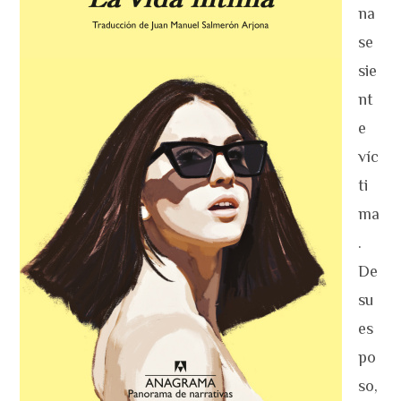
na
se
sie
nt
e
víc
ti
ma
.
De
su
es
po
so,