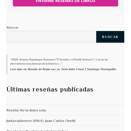
ENVÍAME RESEÑAS DE LIBROS
Buscar
BUSCAR
“SPQR. Senatus Populusque Romanus ("El Senado y el Pueblo Romano"). Una de las
abreviaturas más famosas de la historia y...”
Leer más en: Reseña de Roma soy yo. Serie Julio César 1. Santiago Posteguillo.
Últimas reseñas publicadas
Reseña No la dejes sola
Juntacadáveres (1964). Juan Carlos Onetti