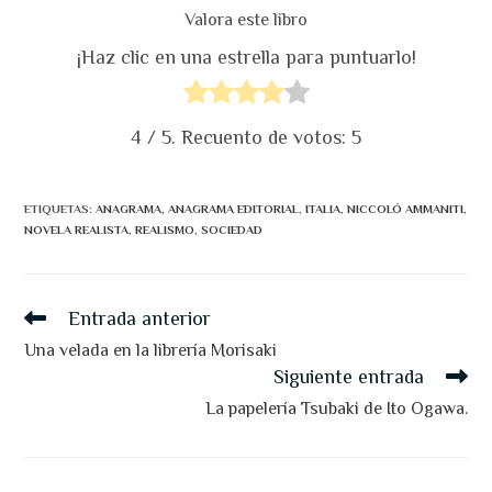
Valora este libro
¡Haz clic en una estrella para puntuarlo!
4
/ 5. Recuento de votos:
5
ETIQUETAS
:
ANAGRAMA
,
ANAGRAMA EDITORIAL
,
ITALIA
,
NICCOLÓ AMMANITI
,
NOVELA REALISTA
,
REALISMO
,
SOCIEDAD
Leer
Entrada anterior
más
artículos
Una velada en la librería Morisaki
Siguiente entrada
La papelería Tsubaki de Ito Ogawa.